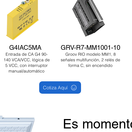
G4IAC5MA
GRV-R7-MM1001-10
Entrada de CA G4 90-
Groov RIO modelo MM1, 8
140 VCA/VCC, lógica de
señales multifunción, 2 relés de
5 VCC, con interruptor
forma C, sin encendido
manual/automático
Cotiza Aquí
Es moment